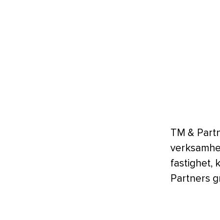
TM & Partn
verksamhet
fastighet, 
Partners g