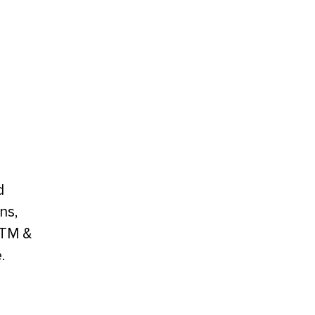
d
ns,
. TM &
e.