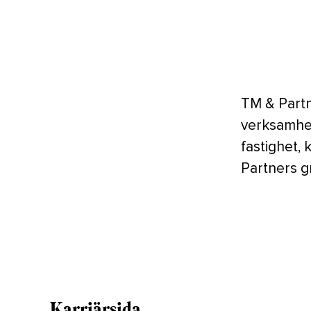
TM & Partn
verksamhet
fastighet, 
Partners g