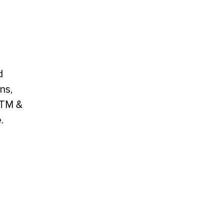
d
ns,
. TM &
e.