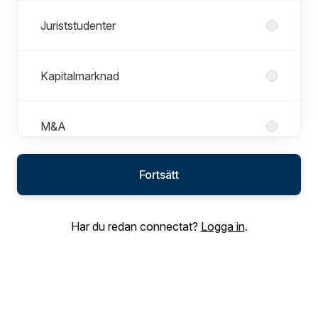
Juriststudenter
Kapitalmarknad
M&A
Fortsätt
Operations
Har du redan connectat?
Logga in
.
Tech
Tvistlösning